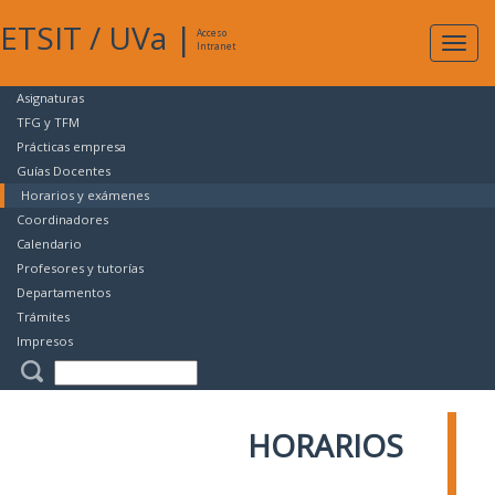
ETSIT
/
UVa
|
Acceso
Expan
Intranet
naveg
Asignaturas
TFG y TFM
Prácticas empresa
Guías Docentes
Horarios y exámenes
Coordinadores
Calendario
Profesores y tutorías
Departamentos
Trámites
Impresos
HORARIOS