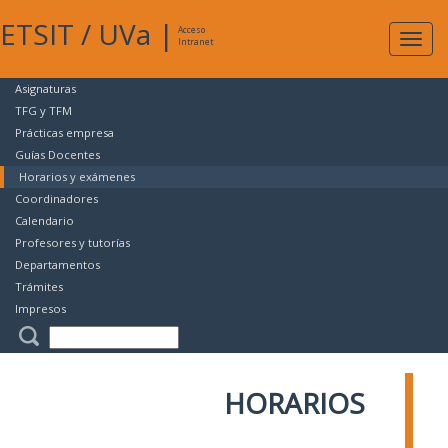
ETSIT
/
UVa
|
Acceso
Expan
Intranet
naveg
Asignaturas
TFG y TFM
Prácticas empresa
Guías Docentes
Horarios y exámenes
Coordinadores
Calendario
Profesores y tutorías
Departamentos
Trámites
Impresos
HORARIOS