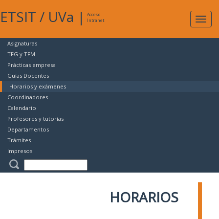
ETSIT
/
UVa
|
Acceso
Expan
Intranet
naveg
Asignaturas
TFG y TFM
Prácticas empresa
Guías Docentes
Horarios y exámenes
Coordinadores
Calendario
Profesores y tutorías
Departamentos
Trámites
Impresos
HORARIOS