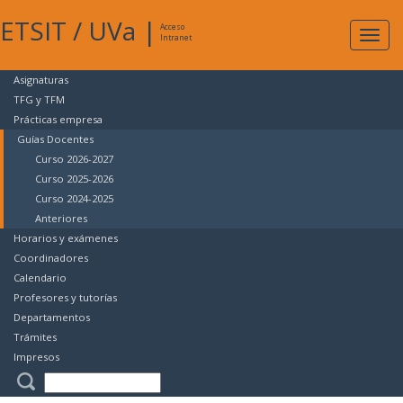
ETSIT
/
UVa
|
Acceso
Expan
Intranet
naveg
Asignaturas
TFG y TFM
Prácticas empresa
Guías Docentes
Curso 2026-2027
Curso 2025-2026
Curso 2024-2025
Anteriores
Horarios y exámenes
Coordinadores
Calendario
Profesores y tutorías
Departamentos
Trámites
Impresos