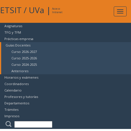
ETSIT
/
UVa
|
Acceso
Expan
Intranet
naveg
Asignaturas
TFG y TFM
Prácticas empresa
Guías Docentes
Curso 2026-2027
Curso 2025-2026
Curso 2024-2025
Anteriores
Horarios y exámenes
Coordinadores
Calendario
Profesores y tutorías
Departamentos
Trámites
Impresos