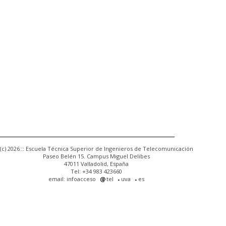
(c) 2026 :: Escuela Técnica Superior de Ingenieros de Telecomunicación
Paseo Belén 15. Campus Miguel Delibes
47011 Valladolid, España
Tel: +34 983 423660
email: infoacceso
tel
uva
es