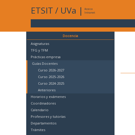
ETSIT
/
UVa
|
Acceso
Intranet
Docencia
Asignaturas
TFG y TFM
Prácticas empresa
Guías Docentes
Curso 2026-2027
Curso 2025-2026
Curso 2024-2025
Anteriores
Horarios y exámenes
Coordinadores
Calendario
Profesores y tutorías
Departamentos
Trámites