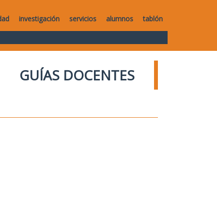
dad
investigación
servicios
alumnos
tablón
GUÍAS DOCENTES