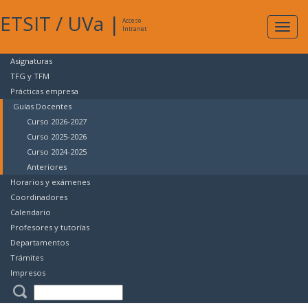
ETSIT
/
UVa
|
Acceso
Expan
Intranet
naveg
Asignaturas
TFG y TFM
Prácticas empresa
Guías Docentes
Curso 2026-2027
Curso 2025-2026
Curso 2024-2025
Anteriores
Horarios y exámenes
Coordinadores
Calendario
Profesores y tutorías
Departamentos
Trámites
Impresos