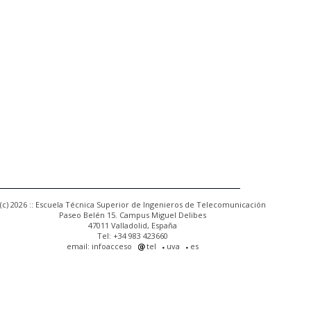
(c) 2026 :: Escuela Técnica Superior de Ingenieros de Telecomunicación
Paseo Belén 15. Campus Miguel Delibes
47011 Valladolid, España
Tel: +34 983 423660
email: infoacceso
tel
uva
es