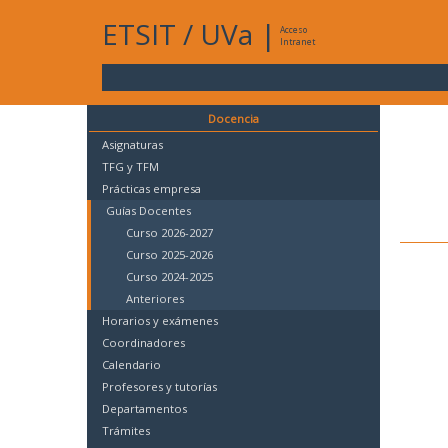
ETSIT
/
UVa
|
Acceso
Intranet
Docencia
Asignaturas
TFG y TFM
Prácticas empresa
Guías Docentes
Curso 2026-2027
Curso 2025-2026
Curso 2024-2025
Anteriores
Horarios y exámenes
Coordinadores
Calendario
Profesores y tutorías
Departamentos
Trámites