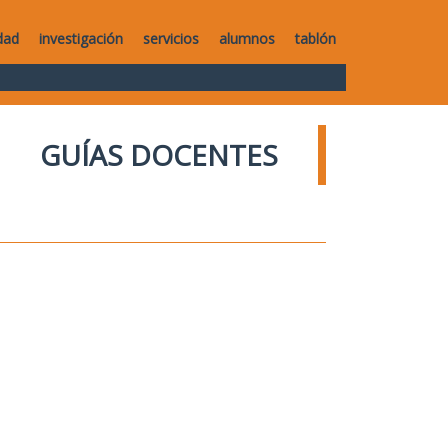
dad
investigación
servicios
alumnos
tablón
GUÍAS DOCENTES