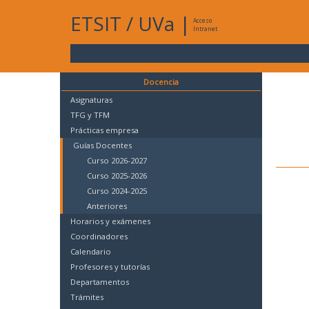
ETSIT
/
UVa
|
Acceso
Intranet
Docencia
Asignaturas
TFG y TFM
Prácticas empresa
Guías Docentes
Curso 2026-2027
Curso 2025-2026
Curso 2024-2025
Anteriores
Horarios y exámenes
Coordinadores
Calendario
Profesores y tutorías
Departamentos
Trámites