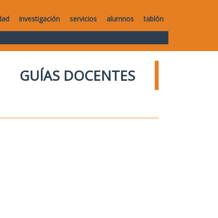
dad
investigación
servicios
alumnos
tablón
GUÍAS DOCENTES