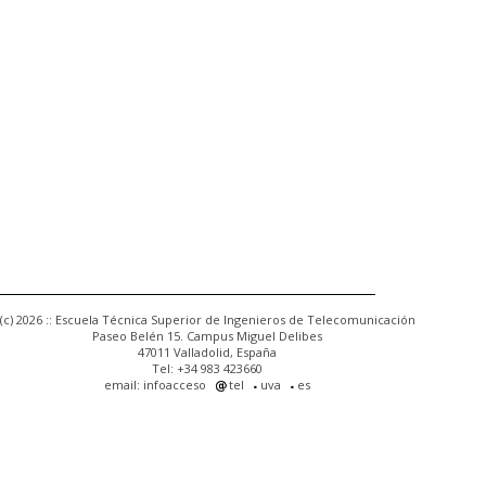
(c) 2026 :: Escuela Técnica Superior de Ingenieros de Telecomunicación
Paseo Belén 15. Campus Miguel Delibes
47011 Valladolid, España
Tel: +34 983 423660
email: infoacceso
tel
uva
es