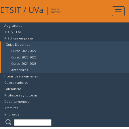
ETSIT
/
UVa
|
Acceso
Expan
Intranet
naveg
Asignaturas
TFG y TFM
Prácticas empresa
Guías Docentes
Curso 2026-2027
Curso 2025-2026
Curso 2024-2025
Anteriores
Horarios y exámenes
Coordinadores
Calendario
Profesores y tutorías
Departamentos
Trámites
Impresos