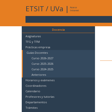
ETSIT
/
UVa
|
Acceso
Intranet
Docencia
Asignaturas
TFG y TFM
Prácticas empresa
Guías Docentes
Curso 2026-2027
Curso 2025-2026
Curso 2024-2025
Anteriores
Horarios y exámenes
Coordinadores
Calendario
Profesores y tutorías
Departamentos
Trámites