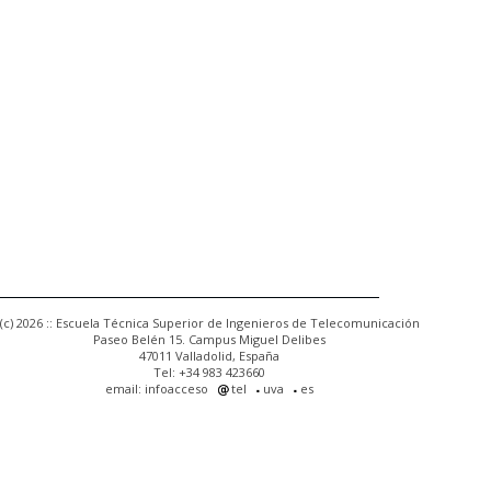
(c) 2026 :: Escuela Técnica Superior de Ingenieros de Telecomunicación
Paseo Belén 15. Campus Miguel Delibes
47011 Valladolid, España
Tel: +34 983 423660
email: infoacceso
tel
uva
es