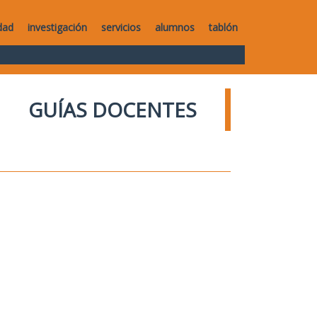
dad
investigación
servicios
alumnos
tablón
GUÍAS DOCENTES