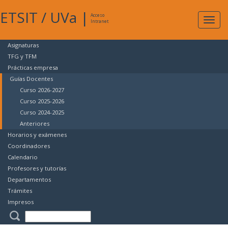
ETSIT
/
UVa
|
Acceso
Expan
Intranet
naveg
Asignaturas
TFG y TFM
Prácticas empresa
Guías Docentes
Curso 2026-2027
Curso 2025-2026
Curso 2024-2025
Anteriores
Horarios y exámenes
Coordinadores
Calendario
Profesores y tutorías
Departamentos
Trámites
Impresos