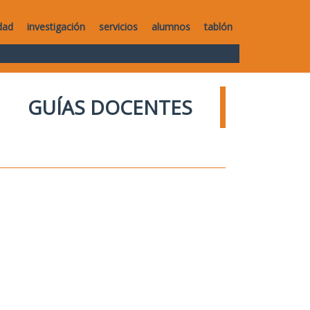
dad
investigación
servicios
alumnos
tablón
GUÍAS DOCENTES