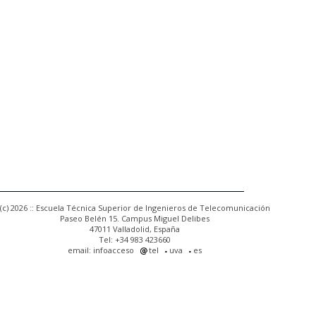
(c) 2026 :: Escuela Técnica Superior de Ingenieros de Telecomunicación
Paseo Belén 15. Campus Miguel Delibes
47011 Valladolid, España
Tel: +34 983 423660
email: infoacceso
tel
uva
es