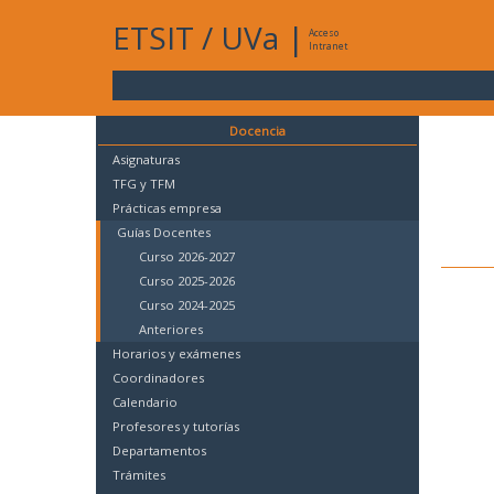
ETSIT
/
UVa
|
Acceso
Intranet
Docencia
Asignaturas
TFG y TFM
Prácticas empresa
Guías Docentes
Curso 2026-2027
Curso 2025-2026
Curso 2024-2025
Anteriores
Horarios y exámenes
Coordinadores
Calendario
Profesores y tutorías
Departamentos
Trámites