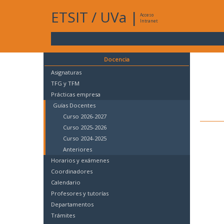
ETSIT
/
UVa
|
Acceso
Intranet
Docencia
Asignaturas
TFG y TFM
Prácticas empresa
Guías Docentes
Curso 2026-2027
Curso 2025-2026
Curso 2024-2025
Anteriores
Horarios y exámenes
Coordinadores
Calendario
Profesores y tutorías
Departamentos
Trámites