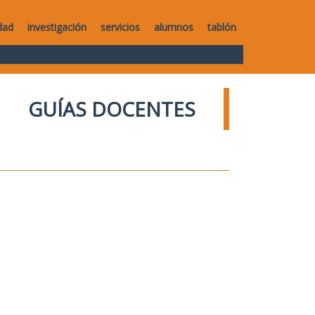
dad
investigación
servicios
alumnos
tablón
GUÍAS DOCENTES