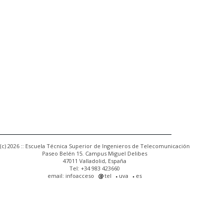
(c) 2026 :: Escuela Técnica Superior de Ingenieros de Telecomunicación
Paseo Belén 15. Campus Miguel Delibes
47011 Valladolid, España
Tel: +34 983 423660
email: infoacceso
tel
uva
es