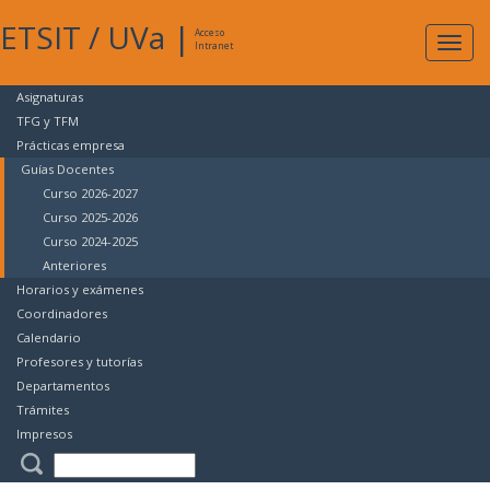
ETSIT
/
UVa
|
Acceso
Expan
Intranet
naveg
Asignaturas
TFG y TFM
Prácticas empresa
Guías Docentes
Curso 2026-2027
Curso 2025-2026
Curso 2024-2025
Anteriores
Horarios y exámenes
Coordinadores
Calendario
Profesores y tutorías
Departamentos
Trámites
Impresos