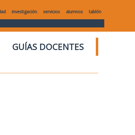
dad
investigación
servicios
alumnos
tablón
GUÍAS DOCENTES