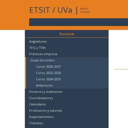
ETSIT
/
UVa
|
Acceso
Intranet
Docencia
Asignaturas
TFG y TFM
Prácticas empresa
Guías Docentes
Curso 2026-2027
Curso 2025-2026
Curso 2024-2025
Anteriores
Horarios y exámenes
Coordinadores
Calendario
Profesores y tutorías
Departamentos
Trámites