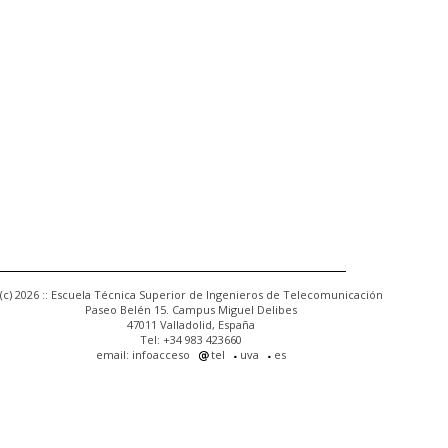
(c) 2026 :: Escuela Técnica Superior de Ingenieros de Telecomunicación
Paseo Belén 15. Campus Miguel Delibes
47011 Valladolid, España
Tel: +34 983 423660
email: infoacceso
tel
uva
es