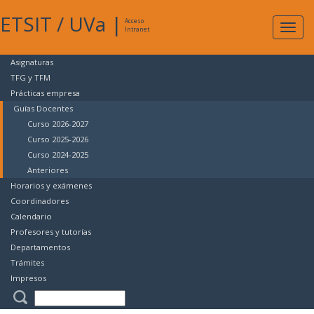
ETSIT
/
UVa
|
Acceso
Expan
Intranet
naveg
Asignaturas
TFG y TFM
Prácticas empresa
Guías Docentes
Curso 2026-2027
Curso 2025-2026
Curso 2024-2025
Anteriores
Horarios y exámenes
Coordinadores
Calendario
Profesores y tutorías
Departamentos
Trámites
Impresos