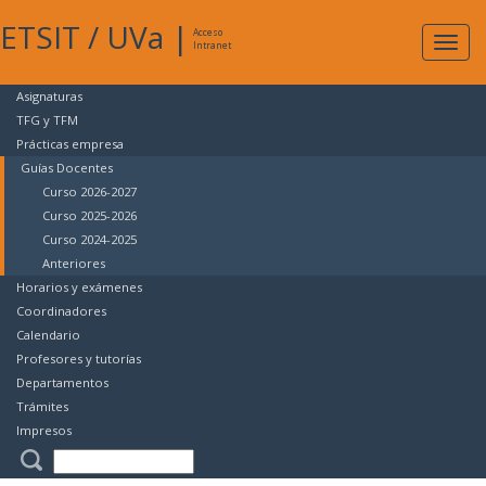
ETSIT
/
UVa
|
Acceso
Expan
Intranet
naveg
Asignaturas
TFG y TFM
Prácticas empresa
Guías Docentes
Curso 2026-2027
Curso 2025-2026
Curso 2024-2025
Anteriores
Horarios y exámenes
Coordinadores
Calendario
Profesores y tutorías
Departamentos
Trámites
Impresos