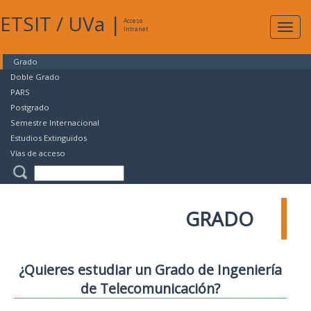
ETSIT
/
UVa
|
Acceso
Expan
Intranet
naveg
Grado
Doble Grado
PARS
Postgrado
Semestre Internacional
Estudios Extinguidos
Vías de acceso
GRADO
¿Quieres estudiar un Grado de Ingeniería
de Telecomunicación?