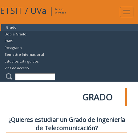
ETSIT
/
UVa
|
Acceso
Expan
Intranet
naveg
Grado
Doble Grado
PARS
Postgrado
Semestre Internacional
Estudios Extinguidos
Vías de acceso
GRADO
¿Quieres estudiar un Grado de Ingeniería
de Telecomunicación?