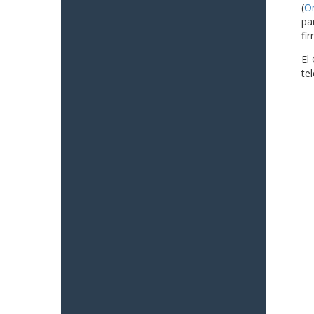
(
O
pa
fi
El
te