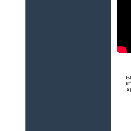
Es
In
la