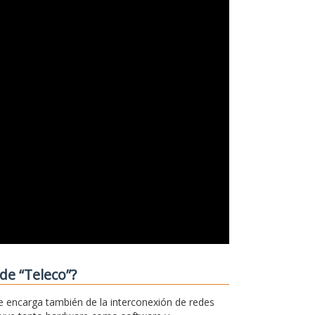
de “Teleco”?
e encarga también de la interconexión de redes