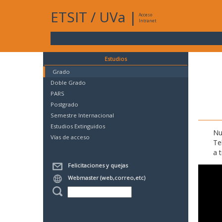
ETSIT
/
UVa
|
Acceso
Intranet
Estudios
Grado
Doble Grado
PARS
Postgrado
Semestre Internacional
Estudios Extinguidos
Nu
Vías de acceso
Te
a 
Felicitaciones y quejas
Webmaster (web,correo,etc)