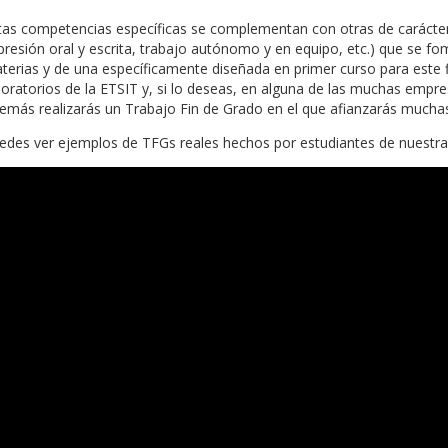
tas competencias específicas se complementan con otras de carácter
presión oral y escrita, trabajo autónomo y en equipo, etc.) que se fo
terias y de una específicamente diseñada en primer curso para este fin
boratorios de la ETSIT y, si lo deseas, en alguna de las muchas empre
emás realizarás un Trabajo Fin de Grado en el que afianzarás muchas
edes ver ejemplos de TFGs reales hechos por estudiantes de nuestra