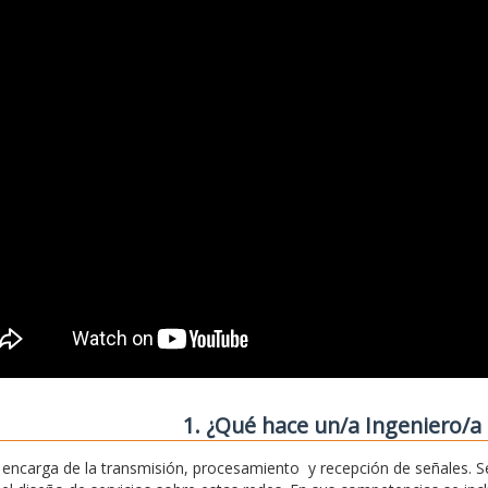
1. ¿Qué hace un/a Ingeniero/a 
 encarga de la transmisión, procesamiento y recepción de señales. S