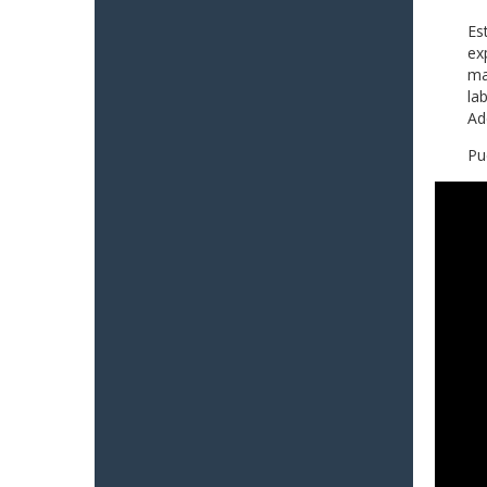
Es
ex
ma
la
Ad
Pu