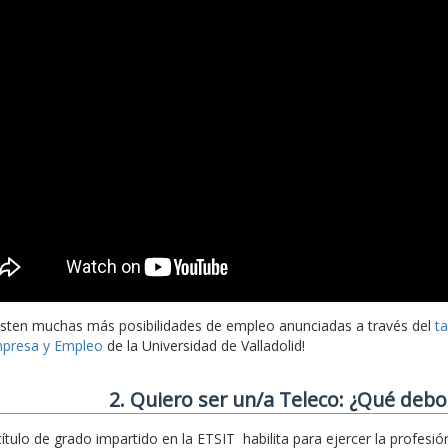
isten muchas más posibilidades de empleo anunciadas a través del
t
presa y Empleo
de la Universidad de Valladolid!
2. Quiero ser un/a Teleco: ¿Qué deb
 título de grado impartido en la ETSIT habilita para ejercer la profe