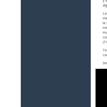
y 
al
La
me
la
mé
mu
co
(TI
Te
co
Si