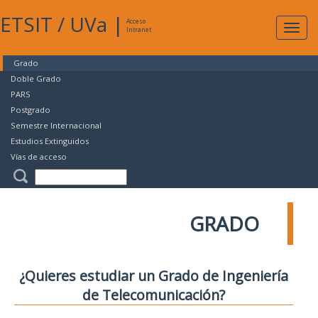
ETSIT
/
UVa
|
Acceso
Expan
Intranet
naveg
Grado
Doble Grado
PARS
Postgrado
Semestre Internacional
Estudios Extinguidos
Vías de acceso
GRADO
¿Quieres estudiar un Grado de Ingeniería
de Telecomunicación?