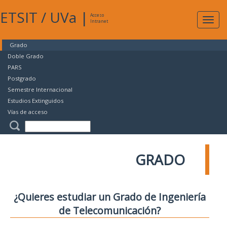
ETSIT
/
UVa
|
Acceso
Expan
Intranet
naveg
Grado
Doble Grado
PARS
Postgrado
Semestre Internacional
Estudios Extinguidos
Vías de acceso
GRADO
¿Quieres estudiar un Grado de Ingeniería
de Telecomunicación?