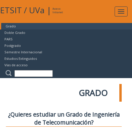
ETSIT
/
UVa
|
Acceso
Expan
Intranet
naveg
Grado
Doble Grado
PARS
Postgrado
Semestre Internacional
Estudios Extinguidos
Vías de acceso
GRADO
¿Quieres estudiar un Grado de Ingeniería
de Telecomunicación?