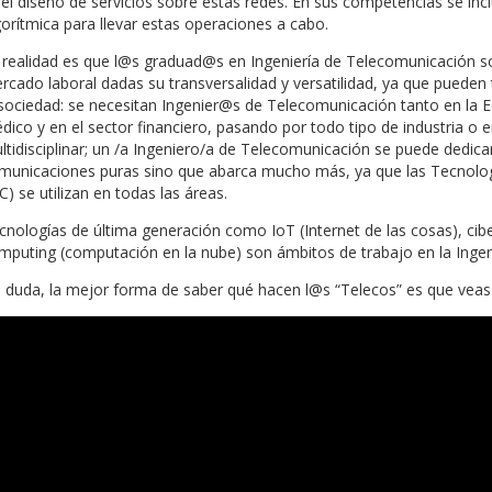
del diseño de servicios sobre estas redes. En sus competencias se i
gorítmica para llevar estas operaciones a cabo.
 realidad es que l@s graduad@s en Ingeniería de Telecomunicación 
rcado laboral dadas su transversalidad y versatilidad, ya que puede
 sociedad: se necesitan Ingenier@s de Telecomunicación tanto en la E
dico y en el sector financiero, pasando por todo tipo de industria o 
ltidisciplinar; un /a Ingeniero/a de Telecomunicación se puede dedi
municaciones puras sino que abarca mucho más, ya que las Tecnolog
C) se utilizan en todas las áreas.
cnologías de última generación como IoT (Internet de las cosas), cibers
mputing (computación en la nube) son ámbitos de trabajo en la Ingen
n duda, la mejor forma de saber qué hacen l@s “Telecos” es que veas