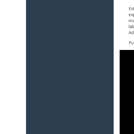
Es
ex
ma
la
Ad
Pu