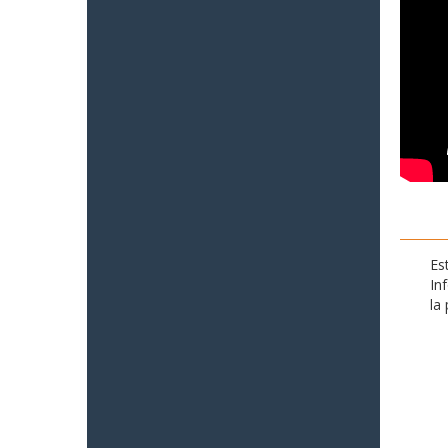
Es
In
la