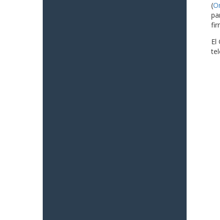
(
O
pa
fi
El
te