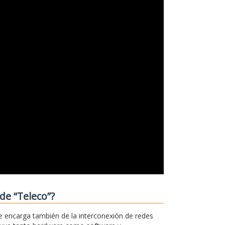
de “Teleco”?
e encarga también de la interconexión de redes