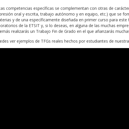
tas competencias específicas se complementan con otras de carácter
presión oral y escrita, trabajo autónomo y en equipo, etc.) que se fo
terias y de una específicamente diseñada en primer curso para este fin
boratorios de la ETSIT y, si lo deseas, en alguna de las muchas empre
emás realizarás un Trabajo Fin de Grado en el que afianzarás muchas
edes ver ejemplos de TFGs reales hechos por estudiantes de nuestra