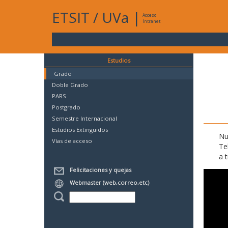
ETSIT
/
UVa
|
Acceso
Intranet
Estudios
Grado
Doble Grado
PARS
Postgrado
Semestre Internacional
Estudios Extinguidos
Nu
Vías de acceso
Te
a 
Felicitaciones y quejas
Webmaster (web,correo,etc)