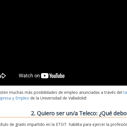
isten muchas más posibilidades de empleo anunciadas a través del
t
presa y Empleo
de la Universidad de Valladolid!
2. Quiero ser un/a Teleco: ¿Qué deb
 título de grado impartido en la ETSIT habilita para ejercer la profe