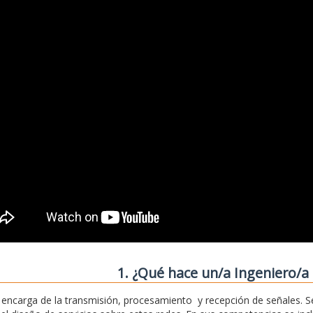
1. ¿Qué hace un/a Ingeniero/a 
 encarga de la transmisión, procesamiento y recepción de señales. S