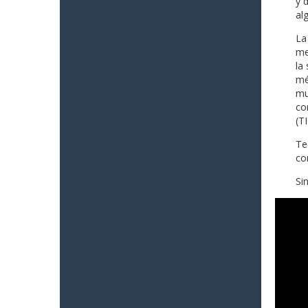
y 
al
La
me
la
mé
mu
co
(TI
Te
co
Si