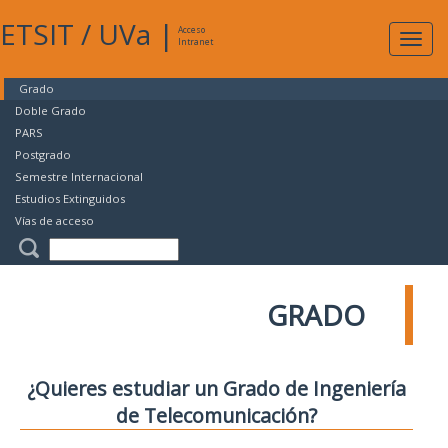
ETSIT
/
UVa
|
Acceso
Expan
Intranet
naveg
Grado
Doble Grado
PARS
Postgrado
Semestre Internacional
Estudios Extinguidos
Vías de acceso
GRADO
¿Quieres estudiar un Grado de Ingeniería
de Telecomunicación?