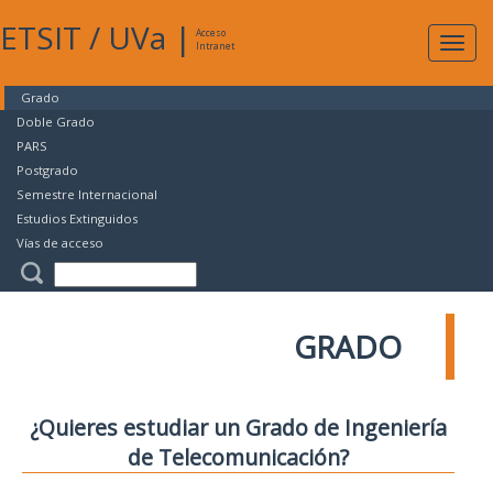
ETSIT
/
UVa
|
Acceso
Expan
Intranet
naveg
Grado
Doble Grado
PARS
Postgrado
Semestre Internacional
Estudios Extinguidos
Vías de acceso
GRADO
¿Quieres estudiar un Grado de Ingeniería
de Telecomunicación?