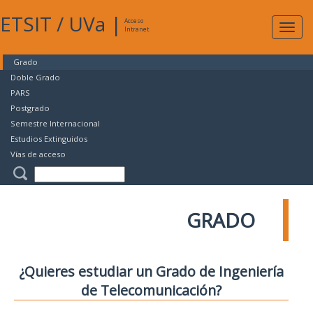
ETSIT
/
UVa
|
Acceso
Expan
Intranet
naveg
Grado
Doble Grado
PARS
Postgrado
Semestre Internacional
Estudios Extinguidos
Vías de acceso
GRADO
¿Quieres estudiar un Grado de Ingeniería
de Telecomunicación?