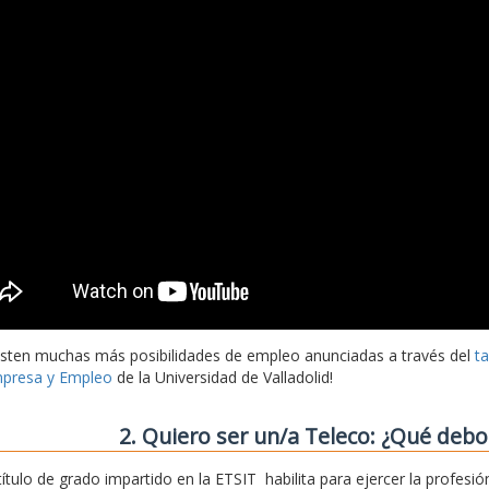
isten muchas más posibilidades de empleo anunciadas a través del
t
presa y Empleo
de la Universidad de Valladolid!
2. Quiero ser un/a Teleco: ¿Qué deb
 título de grado impartido en la ETSIT habilita para ejercer la profe