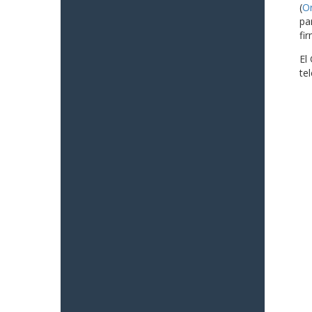
(
O
pa
fi
El
te