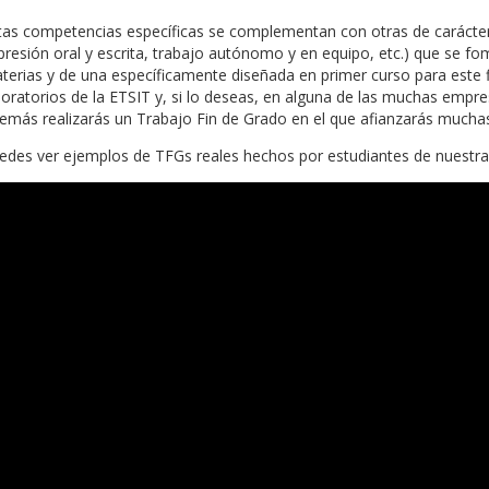
tas competencias específicas se complementan con otras de carácter
presión oral y escrita, trabajo autónomo y en equipo, etc.) que se fo
terias y de una específicamente diseñada en primer curso para este fin
boratorios de la ETSIT y, si lo deseas, en alguna de las muchas empre
emás realizarás un Trabajo Fin de Grado en el que afianzarás muchas
edes ver ejemplos de TFGs reales hechos por estudiantes de nuestra