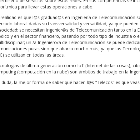
del diseño de servicios sobre estas redes. En sus competencias se i
gorítmica para llevar estas operaciones a cabo.
 realidad es que l@s graduad@s en Ingeniería de Telecomunicación 
rcado laboral dadas su transversalidad y versatilidad, ya que puede
 sociedad: se necesitan Ingenier@s de Telecomunicación tanto en la E
dico y en el sector financiero, pasando por todo tipo de industria o 
ltidisciplinar; un /a Ingeniero/a de Telecomunicación se puede dedi
municaciones puras sino que abarca mucho más, ya que las Tecnolog
C) se utilizan en todas las áreas.
cnologías de última generación como IoT (Internet de las cosas), cibers
mputing (computación en la nube) son ámbitos de trabajo en la Ingen
n duda, la mejor forma de saber qué hacen l@s “Telecos” es que veas