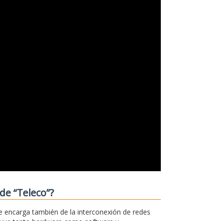
de “Teleco”?
e encarga también de la interconexión de redes