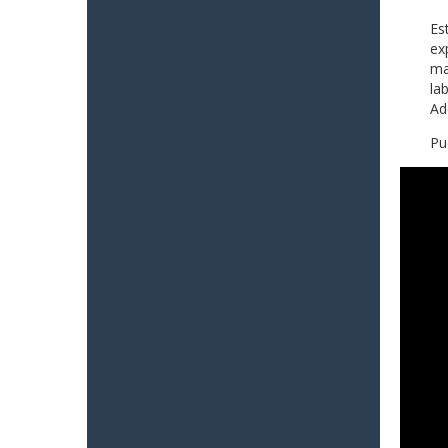
Es
ex
ma
la
Ad
Pu