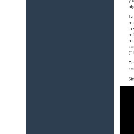
y 
al
La
me
la
mé
mu
co
(TI
Te
co
Si