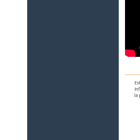
Es
In
la