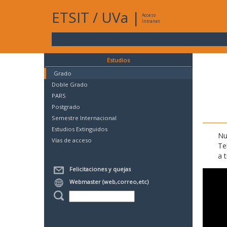
ETSIT
/
UVa
|
Acceso
Intranet
Estudios
Grado
Doble Grado
PARS
Postgrado
Semestre Internacional
Estudios Extinguidos
Nu
Vías de acceso
Te
a 
Felicitaciones y quejas
Webmaster (web,correo,etc)