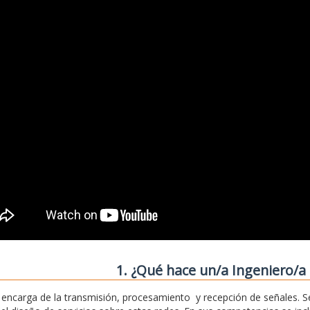
1. ¿Qué hace un/a Ingeniero/a 
 encarga de la transmisión, procesamiento y recepción de señales. S