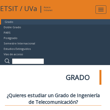
ETSIT
/
UVa
|
Acceso
Expan
Intranet
naveg
Grado
Doble Grado
PARS
Postgrado
Semestre Internacional
Estudios Extinguidos
Vías de acceso
GRADO
¿Quieres estudiar un Grado de Ingeniería
de Telecomunicación?