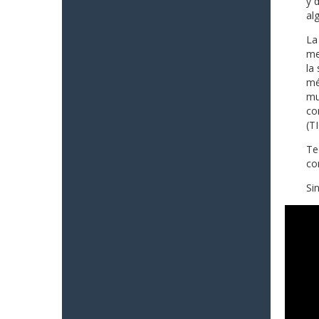
y 
al
La
me
la
mé
mu
co
(TI
Te
co
Si