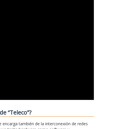
de “Teleco”?
e encarga también de la interconexión de redes