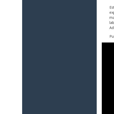
Es
ex
ma
la
Ad
Pu