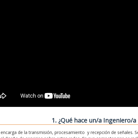
1. ¿Qué hace un/a Ingeniero/a 
 encarga de la transmisión, procesamiento y recepción de señales. S