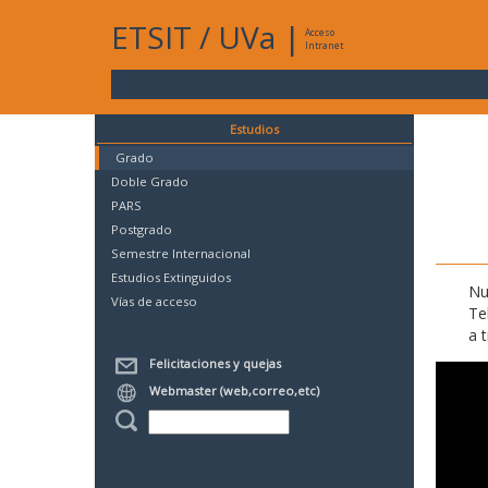
ETSIT
/
UVa
|
Acceso
Intranet
Estudios
Grado
Doble Grado
PARS
Postgrado
Semestre Internacional
Estudios Extinguidos
Nu
Vías de acceso
Te
a 
Felicitaciones y quejas
Webmaster (web,correo,etc)