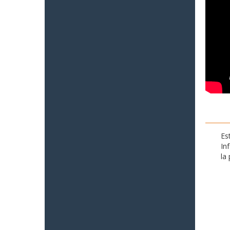
Es
In
la