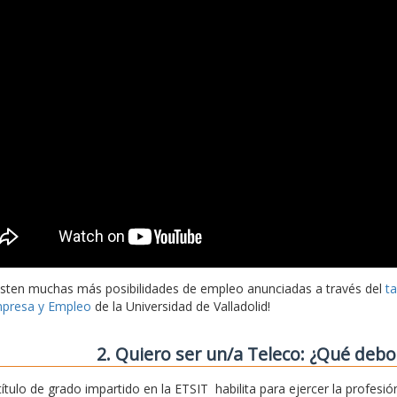
isten muchas más posibilidades de empleo anunciadas a través del
t
presa y Empleo
de la Universidad de Valladolid!
2. Quiero ser un/a Teleco: ¿Qué deb
 título de grado impartido en la ETSIT habilita para ejercer la profe