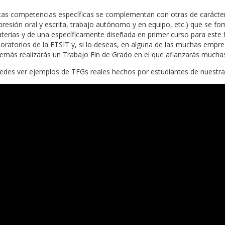
tas competencias específicas se complementan con otras de carácter
presión oral y escrita, trabajo autónomo y en equipo, etc.) que se fo
terias y de una específicamente diseñada en primer curso para este fin
boratorios de la ETSIT y, si lo deseas, en alguna de las muchas empre
emás realizarás un Trabajo Fin de Grado en el que afianzarás muchas
edes ver ejemplos de TFGs reales hechos por estudiantes de nuestra