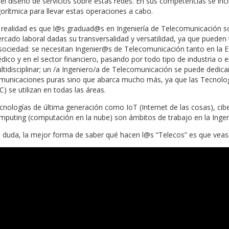
del diseño de servicios sobre estas redes. En sus competencias se i
gorítmica para llevar estas operaciones a cabo.
 realidad es que l@s graduad@s en Ingeniería de Telecomunicación 
rcado laboral dadas su transversalidad y versatilidad, ya que puede
 sociedad: se necesitan Ingenier@s de Telecomunicación tanto en la E
dico y en el sector financiero, pasando por todo tipo de industria o 
ltidisciplinar; un /a Ingeniero/a de Telecomunicación se puede dedi
municaciones puras sino que abarca mucho más, ya que las Tecnolog
C) se utilizan en todas las áreas.
cnologías de última generación como IoT (Internet de las cosas), cibers
mputing (computación en la nube) son ámbitos de trabajo en la Ingen
n duda, la mejor forma de saber qué hacen l@s “Telecos” es que veas