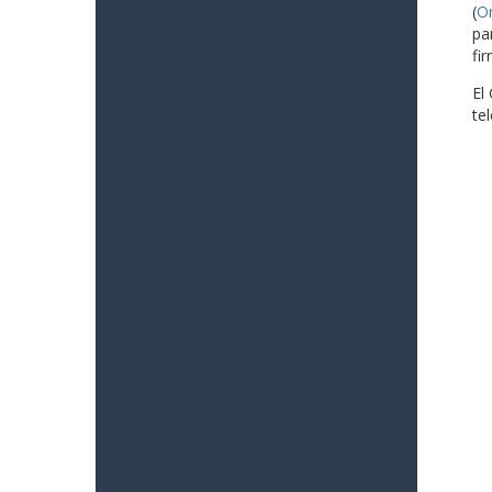
(
O
pa
fi
El
te