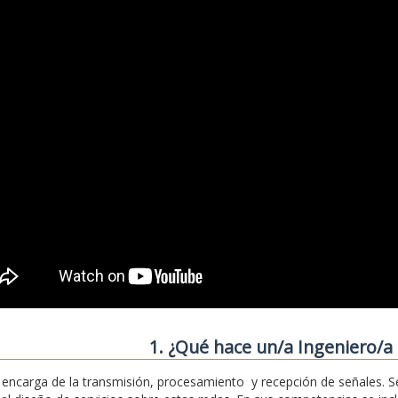
1. ¿Qué hace un/a Ingeniero/a 
 encarga de la transmisión, procesamiento y recepción de señales. S