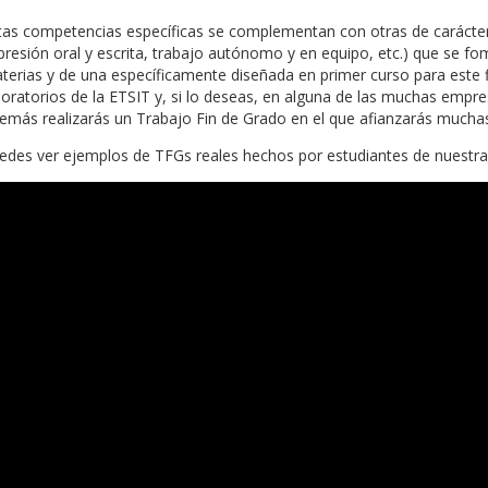
tas competencias específicas se complementan con otras de carácter
presión oral y escrita, trabajo autónomo y en equipo, etc.) que se fo
terias y de una específicamente diseñada en primer curso para este fin
boratorios de la ETSIT y, si lo deseas, en alguna de las muchas empre
emás realizarás un Trabajo Fin de Grado en el que afianzarás muchas
edes ver ejemplos de TFGs reales hechos por estudiantes de nuestra