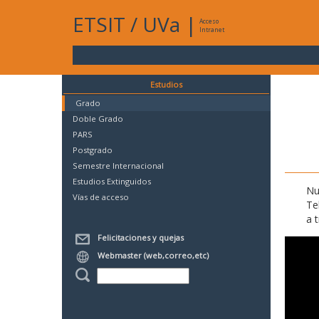
ETSIT
/
UVa
|
Acceso
Intranet
Estudios
Grado
Doble Grado
PARS
Postgrado
Semestre Internacional
Estudios Extinguidos
Nu
Vías de acceso
Te
a 
Felicitaciones y quejas
Webmaster (web,correo,etc)