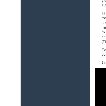
y 
al
La
me
la
mé
mu
co
(TI
Te
co
Si