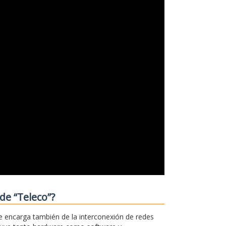
de “Teleco”?
e encarga también de la interconexión de redes