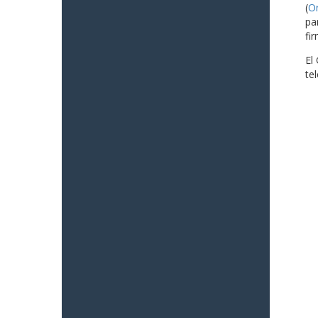
(
O
pa
fi
El
te