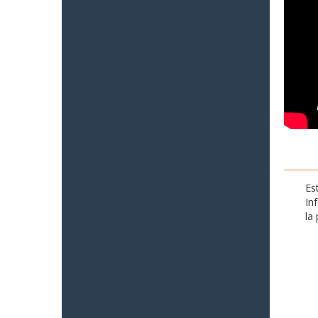
Es
In
la