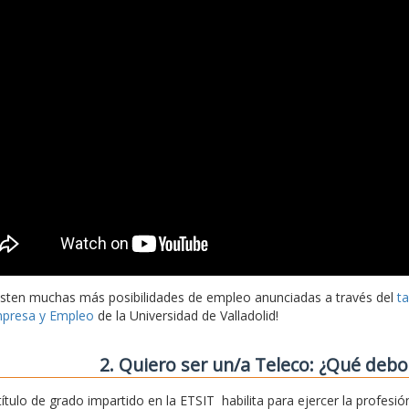
isten muchas más posibilidades de empleo anunciadas a través del
t
presa y Empleo
de la Universidad de Valladolid!
2. Quiero ser un/a Teleco: ¿Qué deb
 título de grado impartido en la ETSIT habilita para ejercer la profe