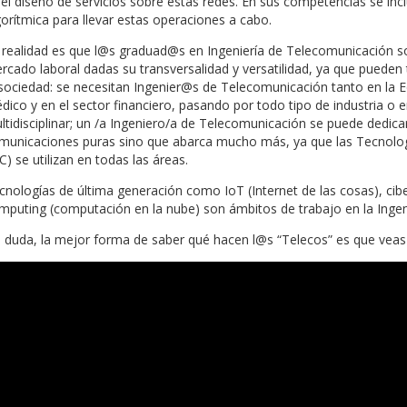
del diseño de servicios sobre estas redes. En sus competencias se i
gorítmica para llevar estas operaciones a cabo.
 realidad es que l@s graduad@s en Ingeniería de Telecomunicación 
rcado laboral dadas su transversalidad y versatilidad, ya que puede
 sociedad: se necesitan Ingenier@s de Telecomunicación tanto en la E
dico y en el sector financiero, pasando por todo tipo de industria o 
ltidisciplinar; un /a Ingeniero/a de Telecomunicación se puede dedi
municaciones puras sino que abarca mucho más, ya que las Tecnolog
C) se utilizan en todas las áreas.
cnologías de última generación como IoT (Internet de las cosas), cibers
mputing (computación en la nube) son ámbitos de trabajo en la Ingen
n duda, la mejor forma de saber qué hacen l@s “Telecos” es que veas