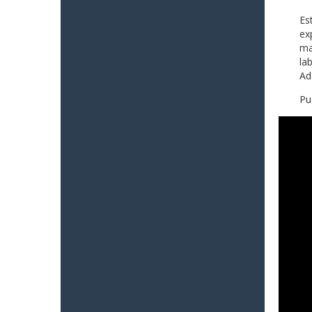
Es
ex
ma
la
Ad
Pu