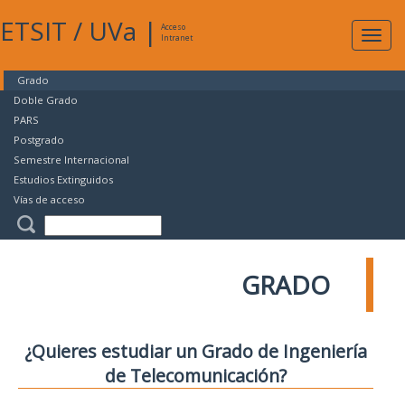
ETSIT
/
UVa
|
Acceso
Expan
Intranet
naveg
Grado
Doble Grado
PARS
Postgrado
Semestre Internacional
Estudios Extinguidos
Vías de acceso
GRADO
¿Quieres estudiar un Grado de Ingeniería
de Telecomunicación?