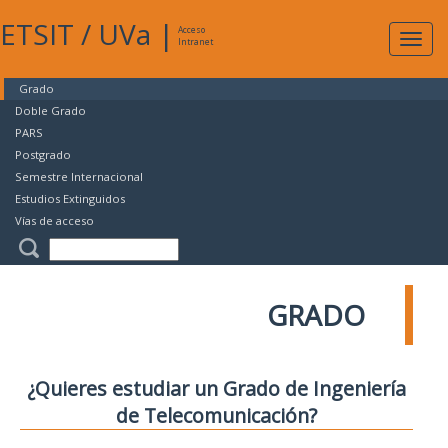
ETSIT
/
UVa
|
Acceso
Expan
Intranet
naveg
Grado
Doble Grado
PARS
Postgrado
Semestre Internacional
Estudios Extinguidos
Vías de acceso
GRADO
¿Quieres estudiar un Grado de Ingeniería
de Telecomunicación?