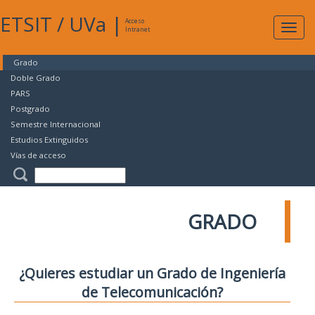
ETSIT
/
UVa
|
Acceso
Expan
Intranet
naveg
Grado
Doble Grado
PARS
Postgrado
Semestre Internacional
Estudios Extinguidos
Vías de acceso
GRADO
¿Quieres estudiar un Grado de Ingeniería
de Telecomunicación?