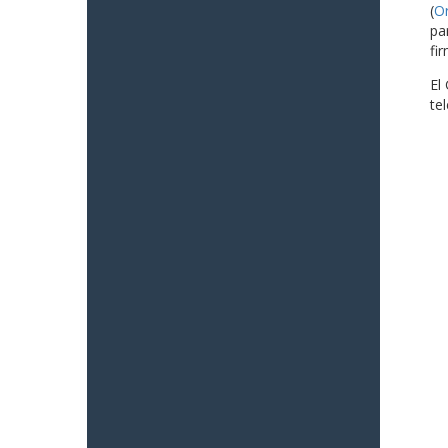
(
O
pa
fi
El
te