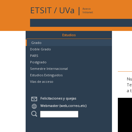
ETSIT
/
UVa
|
Acceso
Intranet
Estudios
Grado
Doble Grado
PARS
Postgrado
Semestre Internacional
Estudios Extinguidos
Nu
Vías de acceso
Te
a 
Felicitaciones y quejas
Webmaster (web,correo,etc)