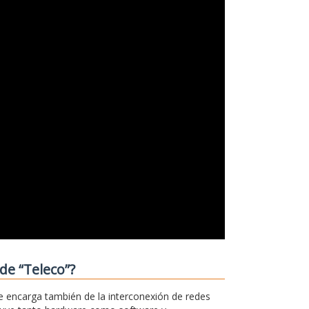
de “Teleco”?
e encarga también de la interconexión de redes