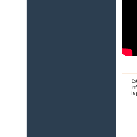
Es
In
la