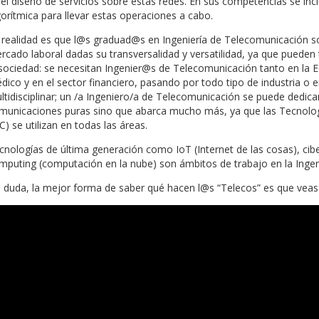
del diseño de servicios sobre estas redes. En sus competencias se i
gorítmica para llevar estas operaciones a cabo.
 realidad es que l@s graduad@s en Ingeniería de Telecomunicación 
rcado laboral dadas su transversalidad y versatilidad, ya que puede
 sociedad: se necesitan Ingenier@s de Telecomunicación tanto en la E
dico y en el sector financiero, pasando por todo tipo de industria o 
ltidisciplinar; un /a Ingeniero/a de Telecomunicación se puede dedi
municaciones puras sino que abarca mucho más, ya que las Tecnolog
C) se utilizan en todas las áreas.
cnologías de última generación como IoT (Internet de las cosas), cibers
mputing (computación en la nube) son ámbitos de trabajo en la Ingen
n duda, la mejor forma de saber qué hacen l@s “Telecos” es que veas