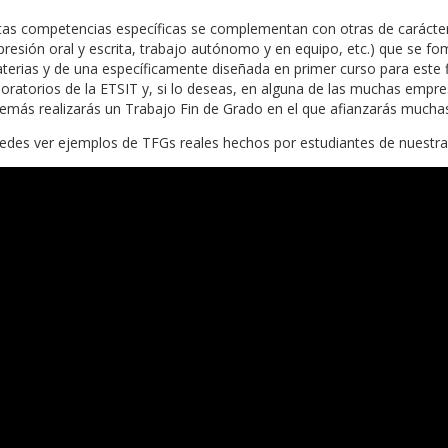
tas competencias específicas se complementan con otras de carácter
presión oral y escrita, trabajo autónomo y en equipo, etc.) que se fo
terias y de una específicamente diseñada en primer curso para este fin
boratorios de la ETSIT y, si lo deseas, en alguna de las muchas empre
emás realizarás un Trabajo Fin de Grado en el que afianzarás muchas
edes ver ejemplos de TFGs reales hechos por estudiantes de nuestra