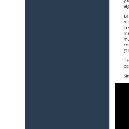
y 
al
La
me
la
mé
mu
co
(TI
Te
co
Si