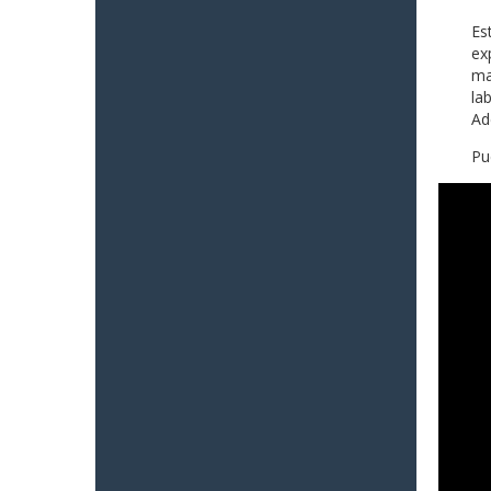
Es
ex
ma
la
Ad
Pu