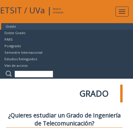
ETSIT
/
UVa
|
Acceso
Expan
Intranet
naveg
Grado
Doble Grado
PARS
Postgrado
Semestre Internacional
Estudios Extinguidos
Vías de acceso
GRADO
¿Quieres estudiar un Grado de Ingeniería
de Telecomunicación?