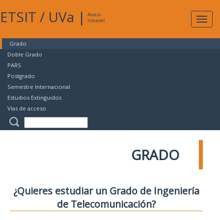
ETSIT
/
UVa
|
Acceso
Expan
Intranet
naveg
Grado
Doble Grado
PARS
Postgrado
Semestre Internacional
Estudios Extinguidos
Vías de acceso
GRADO
¿Quieres estudiar un Grado de Ingeniería
de Telecomunicación?