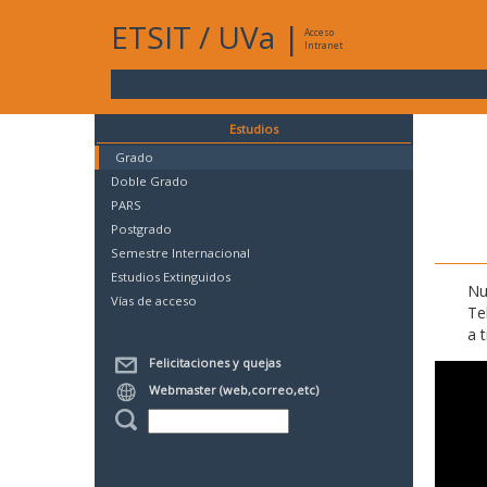
ETSIT
/
UVa
|
Acceso
Intranet
Estudios
Grado
Doble Grado
PARS
Postgrado
Semestre Internacional
Estudios Extinguidos
Nu
Vías de acceso
Te
a 
Felicitaciones y quejas
Webmaster (web,correo,etc)