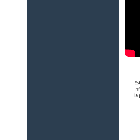
Es
In
la