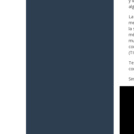
y 
al
La
me
la
mé
mu
co
(TI
Te
co
Si