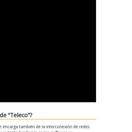
de “Teleco”?
e encarga también de la interconexión de redes