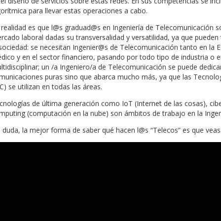
del diseño de servicios sobre estas redes. En sus competencias se i
gorítmica para llevar estas operaciones a cabo.
 realidad es que l@s graduad@s en Ingeniería de Telecomunicación 
rcado laboral dadas su transversalidad y versatilidad, ya que puede
 sociedad: se necesitan Ingenier@s de Telecomunicación tanto en la E
dico y en el sector financiero, pasando por todo tipo de industria o 
ltidisciplinar; un /a Ingeniero/a de Telecomunicación se puede dedi
municaciones puras sino que abarca mucho más, ya que las Tecnolog
C) se utilizan en todas las áreas.
cnologías de última generación como IoT (Internet de las cosas), cibers
mputing (computación en la nube) son ámbitos de trabajo en la Ingen
n duda, la mejor forma de saber qué hacen l@s “Telecos” es que veas