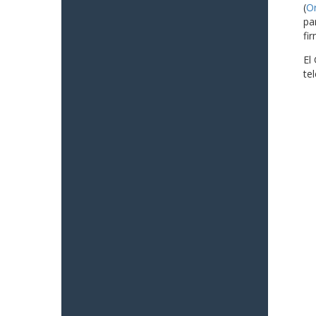
(
O
pa
fi
El
te