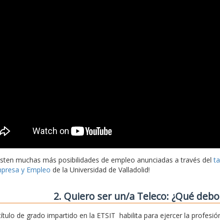
isten muchas más posibilidades de empleo anunciadas a través del
t
presa y Empleo
de la Universidad de Valladolid!
2. Quiero ser un/a Teleco: ¿Qué deb
 título de grado impartido en la ETSIT habilita para ejercer la profe