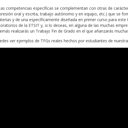
tas competencias específicas se complementan con otras de carácter
presión oral y escrita, trabajo autónomo y en equipo, etc.) que se fo
terias y de una específicamente diseñada en primer curso para este fin
boratorios de la ETSIT y, si lo deseas, en alguna de las muchas empre
emás realizarás un Trabajo Fin de Grado en el que afianzarás muchas
edes ver ejemplos de TFGs reales hechos por estudiantes de nuestra