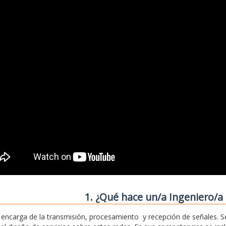
1. ¿Qué hace un/a Ingeniero/a 
 encarga de la transmisión, procesamiento y recepción de señales. S