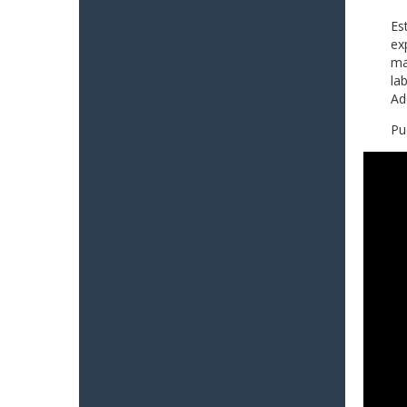
Es
ex
ma
la
Ad
Pu