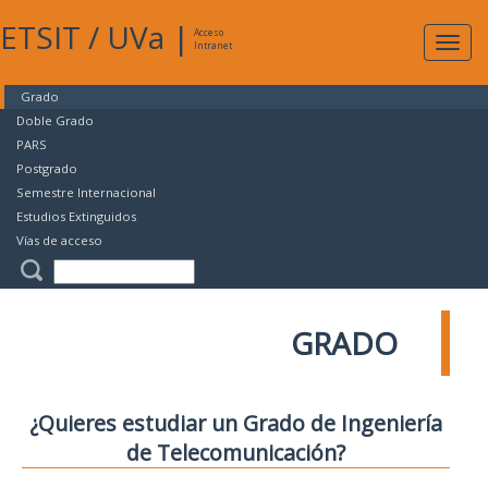
ETSIT
/
UVa
|
Acceso
Expan
Intranet
naveg
Grado
Doble Grado
PARS
Postgrado
Semestre Internacional
Estudios Extinguidos
Vías de acceso
GRADO
¿Quieres estudiar un Grado de Ingeniería
de Telecomunicación?