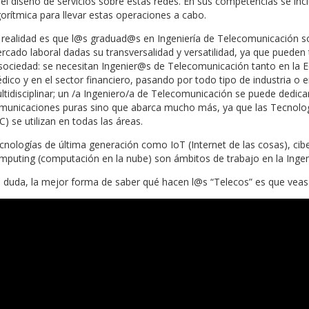
del diseño de servicios sobre estas redes. En sus competencias se i
gorítmica para llevar estas operaciones a cabo.
 realidad es que l@s graduad@s en Ingeniería de Telecomunicación 
rcado laboral dadas su transversalidad y versatilidad, ya que puede
 sociedad: se necesitan Ingenier@s de Telecomunicación tanto en la E
dico y en el sector financiero, pasando por todo tipo de industria o 
ltidisciplinar; un /a Ingeniero/a de Telecomunicación se puede dedi
municaciones puras sino que abarca mucho más, ya que las Tecnolog
C) se utilizan en todas las áreas.
cnologías de última generación como IoT (Internet de las cosas), cibers
mputing (computación en la nube) son ámbitos de trabajo en la Ingen
n duda, la mejor forma de saber qué hacen l@s “Telecos” es que veas