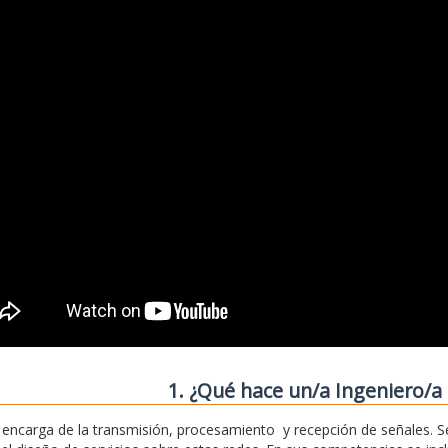
1. ¿Qué hace un/a Ingeniero/a 
 encarga de la transmisión, procesamiento y recepción de señales. S