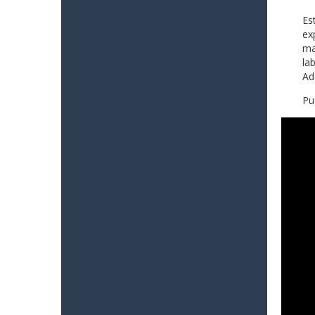
Es
ex
ma
la
Ad
Pu