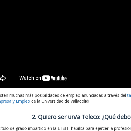
isten muchas más posibilidades de empleo anunciadas a través del
t
presa y Empleo
de la Universidad de Valladolid!
2. Quiero ser un/a Teleco: ¿Qué deb
 título de grado impartido en la ETSIT habilita para ejercer la profe