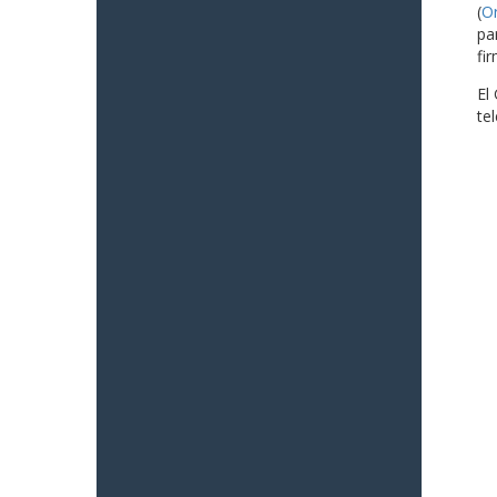
(
O
pa
fi
El
te