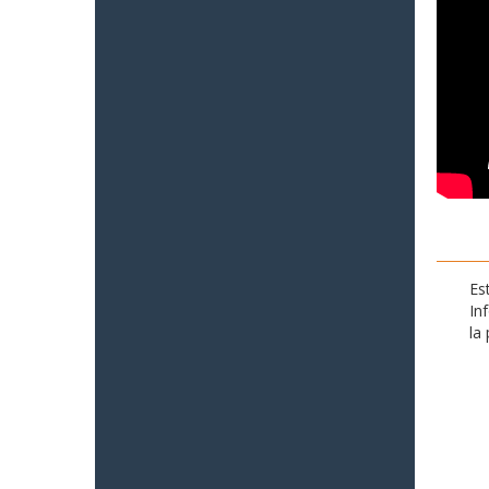
Es
In
la