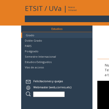
ETSIT
/
UVa
|
Acceso
Intranet
Estudios
Grado
Doble Grado
PARS
Postgrado
Semestre Internacional
Estudios Extinguidos
Nu
Vías de acceso
Te
a 
Felicitaciones y quejas
Webmaster (web,correo,etc)