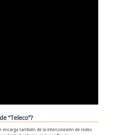
de “Teleco”?
e encarga también de la interconexión de redes