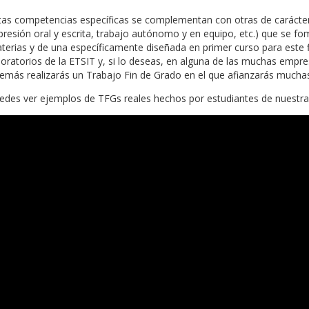
tas competencias específicas se complementan con otras de carácter
presión oral y escrita, trabajo autónomo y en equipo, etc.) que se fo
terias y de una específicamente diseñada en primer curso para este fin
boratorios de la ETSIT y, si lo deseas, en alguna de las muchas empre
emás realizarás un Trabajo Fin de Grado en el que afianzarás muchas
edes ver ejemplos de TFGs reales hechos por estudiantes de nuestra