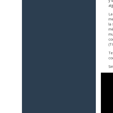
y 
al
La
me
la
mé
mu
co
(TI
Te
co
Si