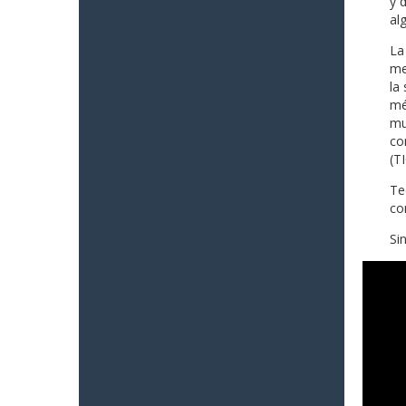
y 
al
La
me
la
mé
mu
co
(TI
Te
co
Si