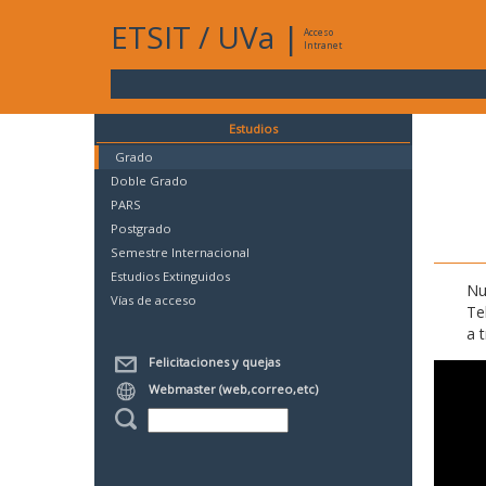
ETSIT
/
UVa
|
Acceso
Intranet
Estudios
Grado
Doble Grado
PARS
Postgrado
Semestre Internacional
Estudios Extinguidos
Nu
Vías de acceso
Te
a 
Felicitaciones y quejas
Webmaster (web,correo,etc)