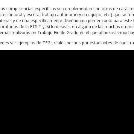
tas competencias específicas se complementan con otras de carácter
presión oral y escrita, trabajo autónomo y en equipo, etc.) que se fo
terias y de una específicamente diseñada en primer curso para este fin
boratorios de la ETSIT y, si lo deseas, en alguna de las muchas empre
emás realizarás un Trabajo Fin de Grado en el que afianzarás muchas
edes ver ejemplos de TFGs reales hechos por estudiantes de nuestra