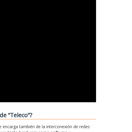
de “Teleco”?
e encarga también de la interconexión de redes