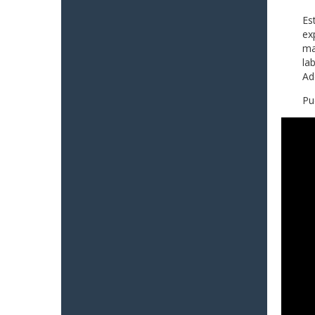
Es
ex
ma
la
Ad
Pu