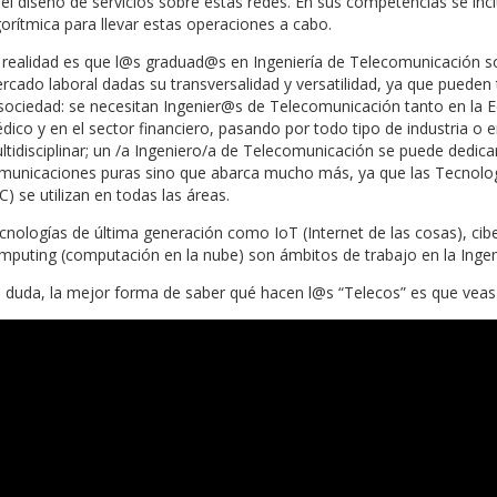
del diseño de servicios sobre estas redes. En sus competencias se i
gorítmica para llevar estas operaciones a cabo.
 realidad es que l@s graduad@s en Ingeniería de Telecomunicación 
rcado laboral dadas su transversalidad y versatilidad, ya que puede
 sociedad: se necesitan Ingenier@s de Telecomunicación tanto en la E
dico y en el sector financiero, pasando por todo tipo de industria o 
ltidisciplinar; un /a Ingeniero/a de Telecomunicación se puede dedi
municaciones puras sino que abarca mucho más, ya que las Tecnolog
C) se utilizan en todas las áreas.
cnologías de última generación como IoT (Internet de las cosas), cibers
mputing (computación en la nube) son ámbitos de trabajo en la Ingen
n duda, la mejor forma de saber qué hacen l@s “Telecos” es que veas