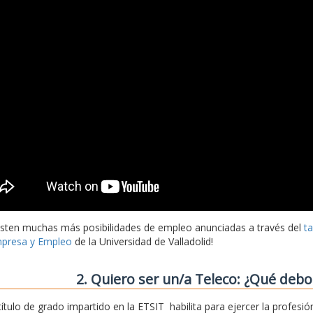
isten muchas más posibilidades de empleo anunciadas a través del
t
presa y Empleo
de la Universidad de Valladolid!
2. Quiero ser un/a Teleco: ¿Qué deb
 título de grado impartido en la ETSIT habilita para ejercer la profe