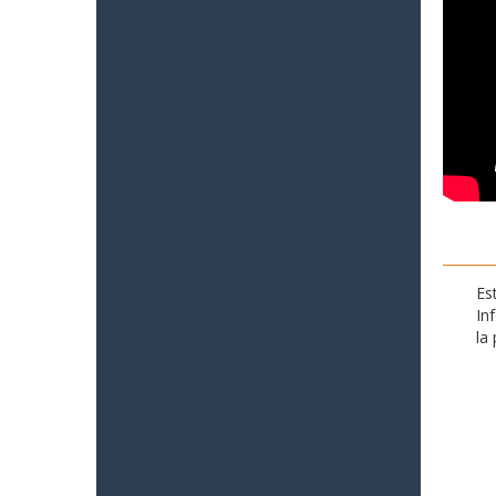
Es
In
la