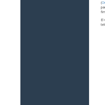
(
O
pa
fi
El
te