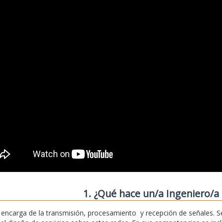
1. ¿Qué hace un/a Ingeniero/a 
 encarga de la transmisión, procesamiento y recepción de señales. S