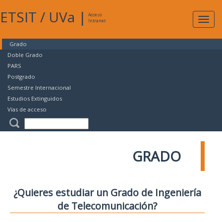
ETSIT
/
UVa
|
Acceso
Expan
Intranet
naveg
Grado
Doble Grado
PARS
Postgrado
Semestre Internacional
Estudios Extinguidos
Vías de acceso
GRADO
¿Quieres estudiar un Grado de Ingeniería
de Telecomunicación?