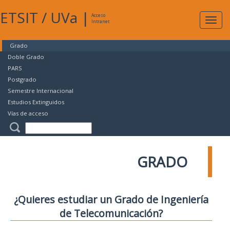
ETSIT
/
UVa
|
Acceso
Expan
Intranet
naveg
Grado
Doble Grado
PARS
Postgrado
Semestre Internacional
Estudios Extinguidos
Vías de acceso
GRADO
¿Quieres estudiar un Grado de Ingeniería
de Telecomunicación?