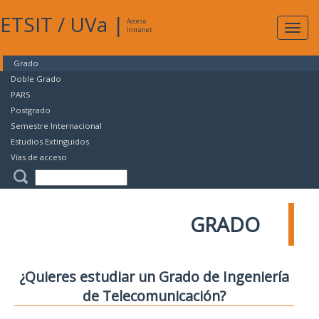
ETSIT
/
UVa
|
Acceso
Expan
Intranet
naveg
Grado
Doble Grado
PARS
Postgrado
Semestre Internacional
Estudios Extinguidos
Vías de acceso
GRADO
¿Quieres estudiar un Grado de Ingeniería
de Telecomunicación?