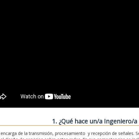
1. ¿Qué hace un/a Ingeniero/a 
 encarga de la transmisión, procesamiento y recepción de señales. S