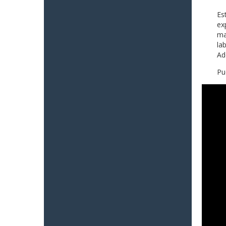
Es
ex
ma
la
Ad
Pu