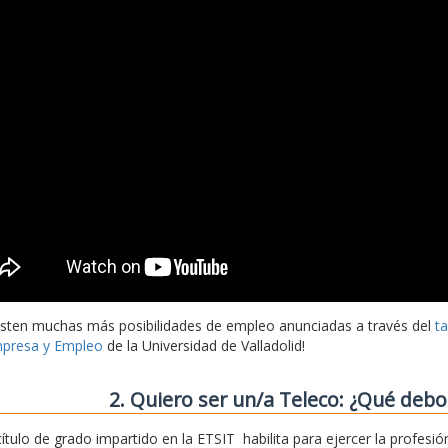
isten muchas más posibilidades de empleo anunciadas a través del
t
presa y Empleo
de la Universidad de Valladolid!
2. Quiero ser un/a Teleco: ¿Qué deb
 título de grado impartido en la ETSIT habilita para ejercer la profe