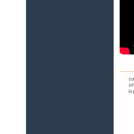
Es
In
la