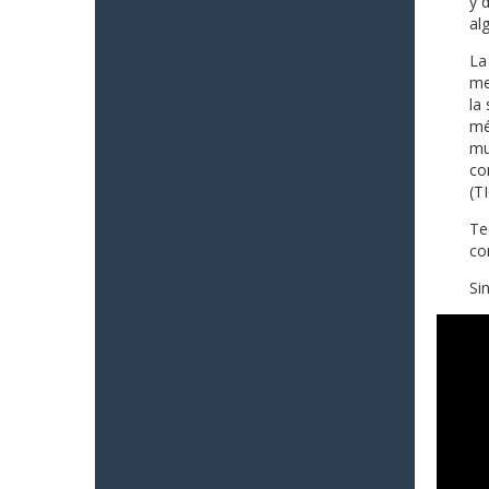
y 
al
La
me
la
mé
mu
co
(TI
Te
co
Si