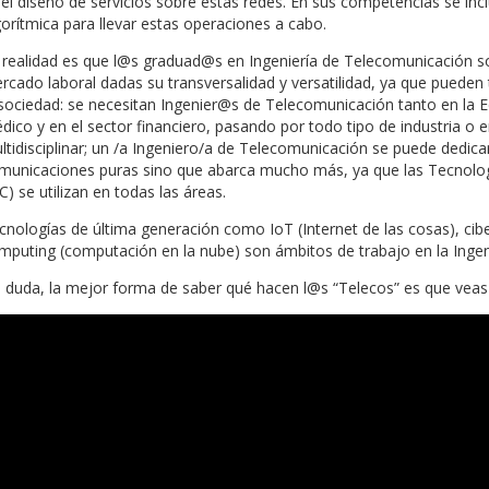
del diseño de servicios sobre estas redes. En sus competencias se i
gorítmica para llevar estas operaciones a cabo.
 realidad es que l@s graduad@s en Ingeniería de Telecomunicación 
rcado laboral dadas su transversalidad y versatilidad, ya que puede
 sociedad: se necesitan Ingenier@s de Telecomunicación tanto en la E
dico y en el sector financiero, pasando por todo tipo de industria o 
ltidisciplinar; un /a Ingeniero/a de Telecomunicación se puede dedi
municaciones puras sino que abarca mucho más, ya que las Tecnolog
C) se utilizan en todas las áreas.
cnologías de última generación como IoT (Internet de las cosas), cibers
mputing (computación en la nube) son ámbitos de trabajo en la Ingen
n duda, la mejor forma de saber qué hacen l@s “Telecos” es que veas