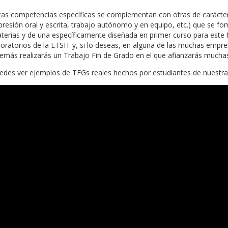
tas competencias específicas se complementan con otras de carácter
presión oral y escrita, trabajo autónomo y en equipo, etc.) que se fo
terias y de una específicamente diseñada en primer curso para este fin
boratorios de la ETSIT y, si lo deseas, en alguna de las muchas empre
emás realizarás un Trabajo Fin de Grado en el que afianzarás muchas
edes ver ejemplos de TFGs reales hechos por estudiantes de nuestra