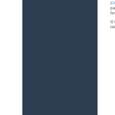
(
O
pa
fi
El
te