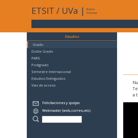
ETSIT
/
UVa
|
Acceso
Intranet
Estudios
Grado
Doble Grado
PARS
Postgrado
Semestre Internacional
Estudios Extinguidos
Nu
Vías de acceso
Te
a 
Felicitaciones y quejas
Webmaster (web,correo,etc)