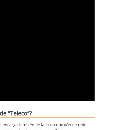
de “Teleco”?
e encarga también de la interconexión de redes