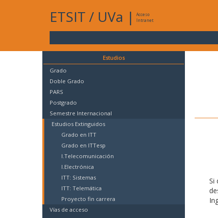
ETSIT
/
UVa
|
Acceso
Intranet
Estudios
Grado
Doble Grado
PARS
Postgrado
Semestre Internacional
Estudios Extinguidos
Grado en ITT
Grado en ITTesp
I.Telecomunicación
I.Electrónica
ITT: Sistemas
Si
ITT: Telemática
de
Proyecto fin carrera
In
Vías de acceso