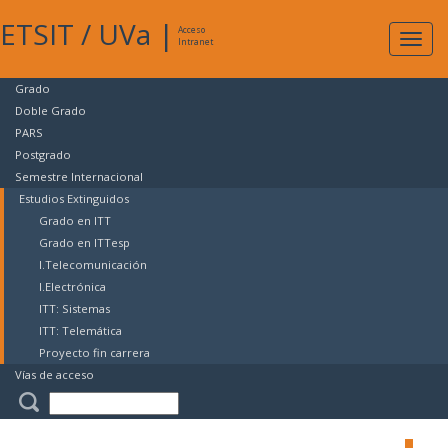
ETSIT
/
UVa
|
Acceso
Expan
Intranet
naveg
Grado
Doble Grado
PARS
Postgrado
Semestre Internacional
Estudios Extinguidos
Grado en ITT
Grado en ITTesp
I.Telecomunicación
I.Electrónica
ITT: Sistemas
ITT: Telemática
Proyecto fin carrera
Vías de acceso