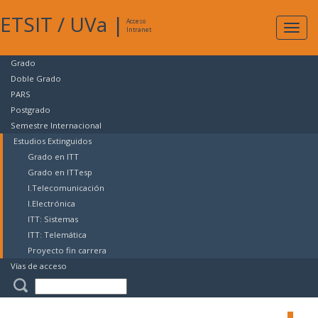
ETSIT
/
UVa
|
Acceso
Expan
Intranet
naveg
Grado
Doble Grado
PARS
Postgrado
Semestre Internacional
Estudios Extinguidos
Grado en ITT
Grado en ITTesp
I.Telecomunicación
I.Electrónica
ITT: Sistemas
ITT: Telemática
Proyecto fin carrera
Vías de acceso