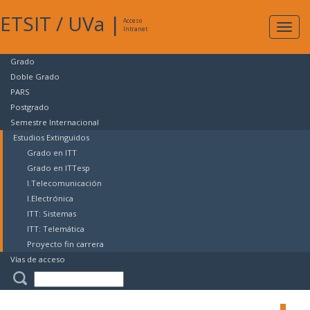
ETSIT
/
UVa
|
Acceso
Expan
Intranet
naveg
Grado
Doble Grado
PARS
Postgrado
Semestre Internacional
Estudios Extinguidos
Grado en ITT
Grado en ITTesp
I.Telecomunicación
I.Electrónica
ITT: Sistemas
ITT: Telemática
Proyecto fin carrera
Vías de acceso